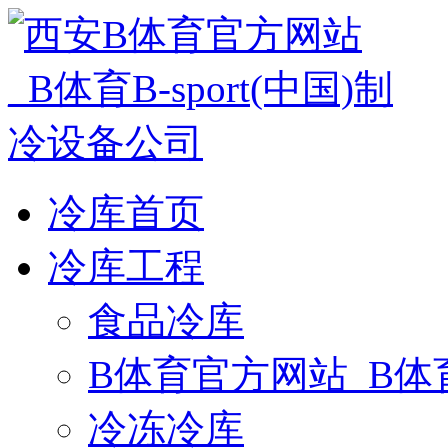
冷库首页
冷库工程
食品冷库
B体育官方网站_B体育B-
冷冻冷库