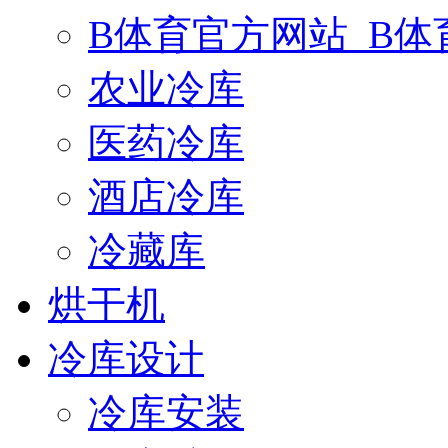
B体育官方网站_B体育B-
农业冷库
医药冷库
酒店冷库
冷藏库
烘干机
冷库设计
冷库安装