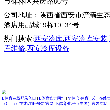
市碑林区兴庆路86号
公司地址：
陕西省西安市浐灞生态
酒店用品城19栋10134号
热门搜索
:
西安冷库
,
西安冷库安装
,
库维修
,
西安冷库设备
B体育在线登录入口
|
B体育官方网址
|
华体会·体育
|
必一在线
（China）在线/注册/登陆/官网
|
B体育·电子（中国）官方网站
|