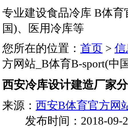
专业建设食品冷库 B体育官方
国)、医用冷库等
您所在的位置：
首页
>
信
方网站_B体育B-sport(中
西安冷库设计建造厂家分
来源：
西安B体育官方网站_
发布时间：2018-09-2