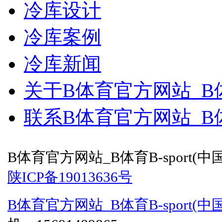
冷库设计
冷库案例
冷库新闻
关于B体育官方网站_B体育B
联系B体育官方网站_B体育B
B体育官方网站_B体育B-sport(中国
陕
ICP备19013636号
B体育官方网站_B体育B-sport(中国