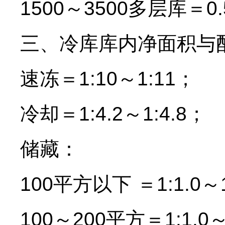
1500～3500多层库＝0.
三、冷库库内净面积与
速冻＝1:10～1:11；
冷却＝1:4.2～1:4.8；
储藏：
100平方以下 ＝1:1.0～1
100～200平方＝1:1.0～