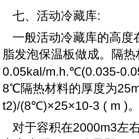
七、活动冷藏库:
一般活动冷藏库的高度在
脂发泡保温板做成。隔热材
0.05kal/m.h.℃(0.035
8℃隔热材料的厚度为25mm
t2)/(8℃)×25×10-3 ( m )
对于容积在2000m3