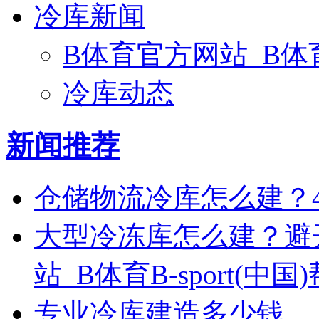
冷库新闻
B体育官方网站_B体育B
冷库动态
新闻推荐
仓储物流冷库怎么建？
大型冷冻库怎么建？避
站_B体育B-sport(中
专业冷库建造多少钱