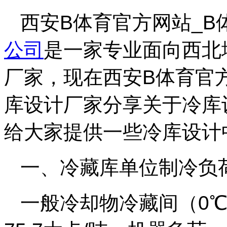
西安B体育官方网站_B体育
公司
是一家专业面向西北
厂家，现在西安B体育官方网站
库设计厂家分享关于冷库
给大家提供一些冷库设计
一、冷藏库单位制冷负
一般冷却物冷藏间（0℃