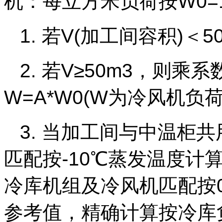
机：每立方米负荷按W0=1
1. 若V(加工间容积)＜5
2. 若V≥50m3，则乘
W=A*W0(W为冷风机负荷
3. 当加工间与中温柜
匹配按-10℃蒸发温度计
冷库机组及冷风机匹配按
参考值，精确计算按冷库