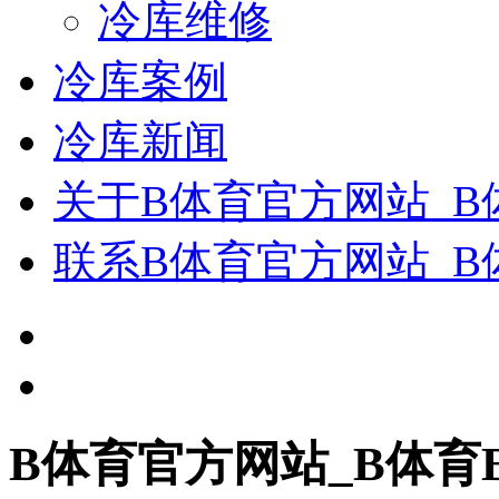
冷库维修
冷库案例
冷库新闻
关于B体育官方网站_B体育B
联系B体育官方网站_B体育B
B体育官方网站_B体育B-