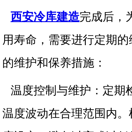
西安冷库建造
完成后，
用寿命，需要进行定期的
的维护和保养措施：
温度控制与维护：定期
温度波动在合理范围内。