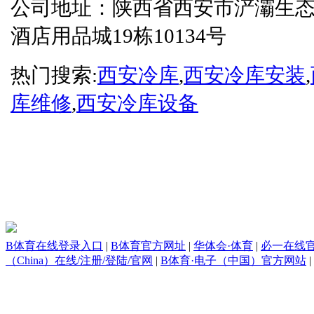
公司地址：
陕西省西安市浐灞生态
酒店用品城19栋10134号
热门搜索
:
西安冷库
,
西安冷库安装
,
库维修
,
西安冷库设备
B体育在线登录入口
|
B体育官方网址
|
华体会·体育
|
必一在线
（China）在线/注册/登陆/官网
|
B体育·电子（中国）官方网站
|