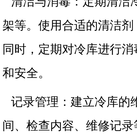
清洁与消毒：定期清洁
架等。使用合适的清洁剂
同时，定期对冷库进行消
和安全。
记录管理：建立冷库的
间、检查内容、维修记录